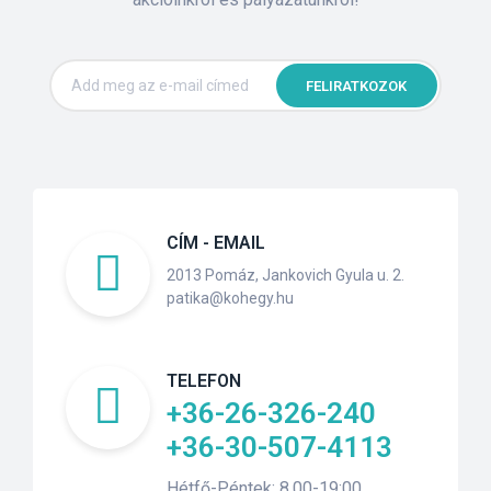
FELIRATKOZOK
CÍM - EMAIL
2013 Pomáz, Jankovich Gyula u. 2.
patika@kohegy.hu
TELEFON
+36-26-326-240
+36-30-507-4113
Hétfő-Péntek: 8.00-19:00